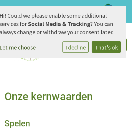
Hi! Could we please enable some additional
AVG & Privacy
services for
Social Media & Tracking
? You can
always change or withdraw your consent later.
Let me choose
I decline
That's ok
Onze kernwaarden
Spelen