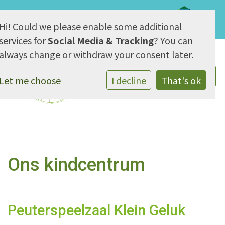
Hi! Could we please enable some additional
AVG & Privacy
services for
Social Media & Tracking
? You can
always change or withdraw your consent later.
Let me choose
I decline
That's ok
Ons kindcentrum
Peuterspeelzaal Klein Geluk